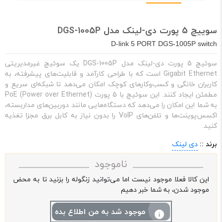
سوییچ 5 پورت دی-لینک مدل DGS-1005P
D-link 5 PORT DGS-1005P switch
سوئیچ 5 پورت دی-لینک مدل DGS-1005P یک سوئیچ غیرمدیریتی
Gigabit Ethernet است که با طراحی کارآمد و قابلیت‌های پیشرفته، به
کاربران خانگی و کسب‌وکارهای کوچک امکان می‌دهد تا شبکه‌ای سریع و
مطمئن ایجاد کنند. این سوئیچ با 5 پورت PoE (Power over Ethernet)
به شما این امکان را می‌دهد که دستگاه‌هایی مانند دوربین‌های مداربسته،
اکسس‌پوینت‌ها و تلفن‌های VoIP را بدون نیاز به کابل برق مجزا تغذیه
کنید.
برند ::
دی لینک
ناموجود
این کالا فعلا موجود نیست اما می‌توانید زنگوله را بزنید تا به محض
موجود شدن، به شما خبر دهیم
موجود شد به من اطلاع بده