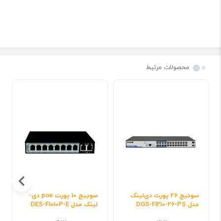
محصولات مرتبط
سوئیچ 26 پورت دی‌لینک
سوییچ 10 پورت poe دی-
مدل DGS-F1210-26-PS
لینک مدل DES-F1010P-E