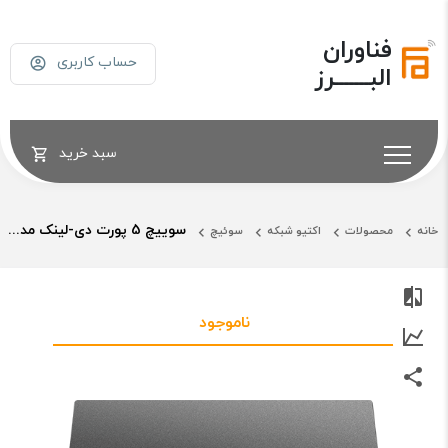
فناوران
حساب کاربری
البـــــــرز
سبد خرید
سوییچ 5 پورت دی-لینک مدل DGS-1005P
خانه
محصولات
اکتیو شبکه
سوئیچ
ناموجود